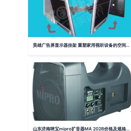
昊雄广告屏显示器挂架 重塑家用视听设备的空间美学与体验
山东济南咪宝mipro扩音器MA 202B价格及规格型号详解 家用视听设备的理想选择