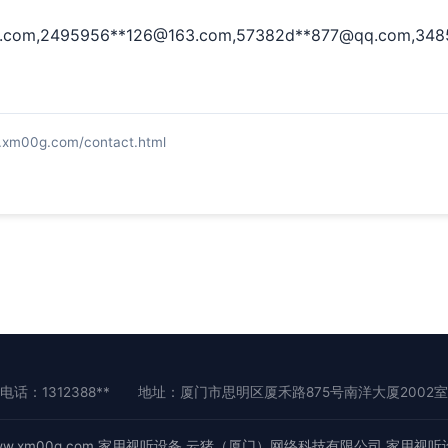
.com
,2495956**
126@163.com
,57382d**
877@qq.com
,348
0g.com/contact.html
电话：1312388**
地址：厦门市思明区厦禾路875号南洋大厦2002室
w.xm00g.com
家用视听设备
云猪（厦门）网络科技有限公司
家用视听