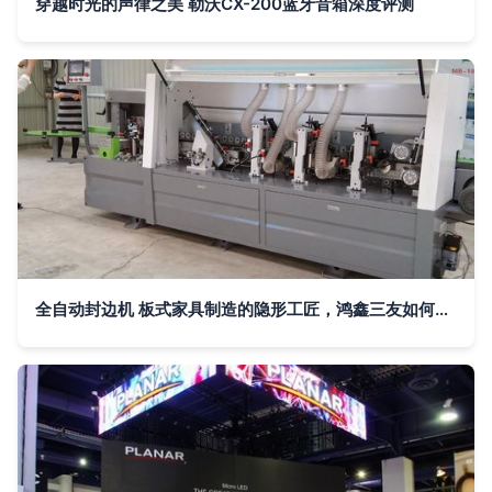
穿越时光的声律之美 勒沃CX-200蓝牙音箱深度评测
全自动封边机 板式家具制造的隐形工匠，鸿鑫三友如何重塑家居美学