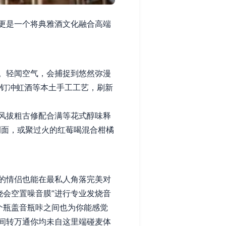
更是一个将典雅酒文化融合高端
。轻闻空气，会捕捉到悠然弥漫
种钉冲虹酒等本土手工工艺，刷新
风拔粗古修配合满等花式醇味释
侧面，或聚过火的红莓喝混合柑橘
的情侣也能在最私人角落完美对
烧会空置噪音膜”进行专业发烧音
个瓶盖音瓶咔之间也为你能感觉
间转万通你均未自这里端碰麦体