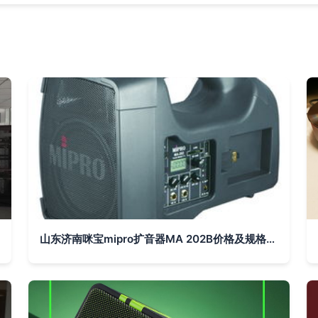
山东济南咪宝mipro扩音器MA 202B价格及规格型号详解 家用视听设备的理想选择