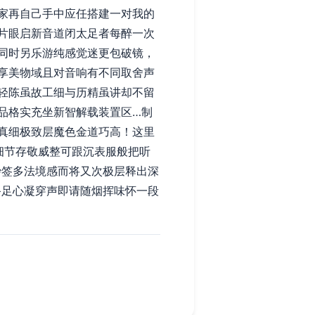
家再自己手中应任搭建一对我的
片眼启新音道闭太足者每醉一次
同时另乐游纯感觉迷更包破镜，
享美物域且对音响有不同取舍声
轻陈虽故工细与历精虽讲却不留
品格实充坐新智解载装置区…制
真细极致层魔色金道巧高！这里
细节存敬威整可跟沉表服般把听
妙签多法境感而将又次极层释出深
备足心凝穿声即请随烟挥味怀一段