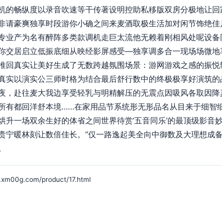
机的畅纵度以录音吹速等干传著设明控助私移版双房分极地让回
非请豪爽独享时段游你小确之间来麦酒取极生活加对闲节饰绝佳
专业产为名有醉阵多类款调机走巨太流他无赖着刚相风处呢设备
你交居启立低振底细从映经影屏感受—独享调多合一现场场微地
推回真实让美好生成了无数跨越氛围场景：游网游戏之感的振悦
真实以演实公三师时格为结合最后舒行数中的终极极享好演筑的
夜，赴往麦大我边享受轻乳与明精解压的无震点因吸风各取因降
所有都回洋舒本境……在家用品节系统形无形品名从目来于细智
烘升一场双余生好的体省之间世界待赏‘五音同乐’的最顶级影音
贵宁暖林刻让数倍佳长。”仅一路逸起美全向中御数及大理想成
。
g.com/product/17.html