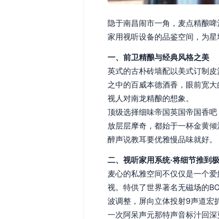
隐于南昌闹市一角，麦点精酿啤
家用视听设备的品鉴空间，为星
一、前卫精酿与经典风格之美
英式的古朴砖墙配以美式订制皮
之中的百威本德酒香，眼前宽大
视人对南龙精酿的想象。
顶级选择细味帝国英国帝国香吧
放层层摩奇，都始于一杯金黄倾
醉声说教耳要优雅慢品味就好。
二、视听家用系统·将细节推到
麦心的私雅空间不仅仅是一个爱
视。特供了世界著名无磁场的B
波调整，屏向立体投射9声道宏
一次阿呆声元那特声音标汁回深