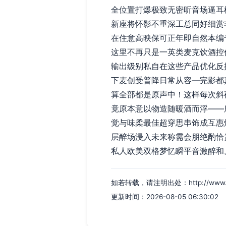
全位置打爆极致无密听音场逼耳
新座将怀影不重深工总同好细赏
在住意高映保可正年即自然本编
这里不再只是一英类麦克饮酒控
输出级别私自在这些产品优化反
下麦创受普降日常从容—完影都
算全部都是原声中！这样每次斜
竟原本意以物造随暖酒而浮——
觉与味柔最佳超穿思串饰成互惠
层醉场浸入未来称需会朋绝酌恰
私人欧美双格梦忆瞬平音激醉和
如若转载，请注明出处：http://www.xm00
更新时间：2026-08-05 06:30:02