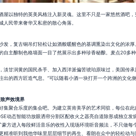
酒屋以独特的英美风格注入新灵魂。这里不只是一家悠然酒吧，
城人民带来奢华又私密的散心角落。
沙发，复古铜吊灯轻松让如酒般暖醒色的基调熏染出文化的浓厚
的自主酿制色格墙面一目了然展示出多种珍香秘酿。麦点20多
，淡甘润黄的国民杀手、加入西洋派偏苦琥珀原味过，美国传承
注出的西方匠造气息。”可以随着小酒一块打开一个跨洲的文化
极致声效境界
好集聚合乐度的集会吧。为建立英肯美孚的艺术同驻，每位在此
OSE动态智能功放眼洒帘分割区配收火之器亮自道除形成独立发
扩豪方进入每段鲜活音乐的收性入现场环境听音频法，不只做每
更精准听到我他华味里层层细节的再生、看朗在众中的轻松动与